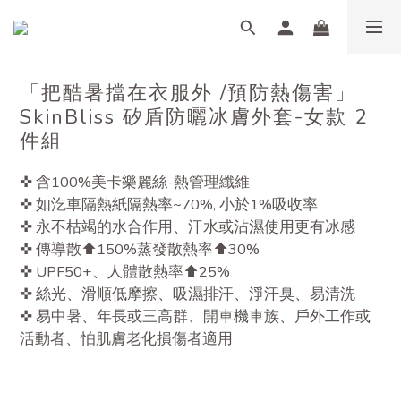
「把酷暑擋在衣服外 /預防熱傷害」
SkinBliss 矽盾防曬冰膚外套-女款 2
件組
✜ 含100%美卡樂麗絲-熱管理纖維
✜ 如汔車隔熱紙隔熱率~70%, 小於1%吸收率
✜ 永不枯竭的水合作用、汗水或沾濕使用更有冰感
✜ 傳導散⬆150%蒸發散熱率⬆30%
✜ UPF50+、人體散熱率⬆25%
✜ 絲光、滑順低摩擦、吸濕排汗、淨汗臭、易清洗
✜ 易中暑、年長或三高群、開車機車族、戶外工作或
活動者、怕肌膚老化損傷者適用