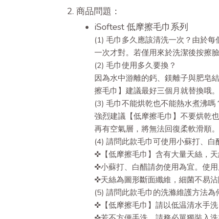
2. 商品問題：
iSoftest 低摩擦毛巾系列
(1) 毛巾多久應該清洗一次？由
一次才對。若僅用來於洗潔後按擦
(2) 毛巾使用多久要換？
因為水中游離的鈣、鎂離子與肥皂
擦毛巾】建議最好三個月就替換哦
(3) 毛巾不能烘乾也不能熱水煮沸
強烈建議【低摩擦毛巾】不要烘乾
再有空氣層，將無法回復柔軟滑順
(4) 請問此款毛巾可使用小蘇打、
✜【低摩擦毛巾】含有大量天絲，天
✜小蘇打、白醋請勿使用為宜。使用
✜天絲為圖形斷面纖維，細菌不易沾
(5) 請問此款毛巾的洗滌維護方法為
✜【低摩擦毛巾】請以低温清水手洗
✜若不方便手洗，請務必單獨裝入洗衣