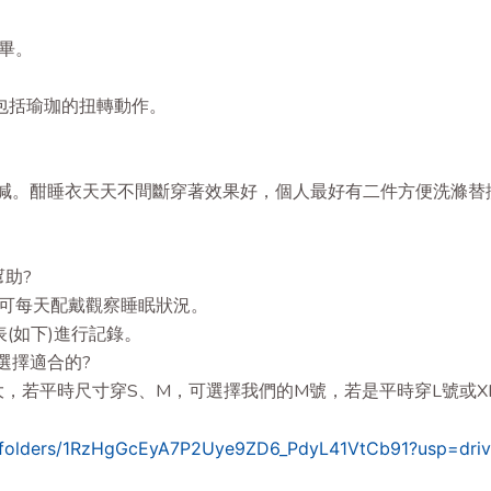
畢。
包括瑜珈的扭轉動作。
減。酣睡衣天天不間斷穿著效果好，個人最好有二件方便洗滌替
幫助?
可每天配戴觀察睡眠狀況。
。
表(如下)進行記錄
麼選擇適合的?
寸大，若平時尺寸穿S、M，可選擇我們的M號，若是平時穿L號或X
ve/folders/1RzHgGcEyA7P2Uye9ZD6_PdyL41VtCb91?usp=driv