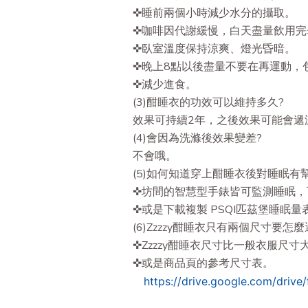
✜睡前兩個小時減少水分的攝取。
✜咖啡因代謝緩慢，白天盡量飲用完
✜臥室溫度保持涼爽、燈光昏暗。
✜晚上8點以後盡量不要在再運動，
✜減少進食。
(3)酣睡衣的功效可以維持多久?
效果可持續2年，之後效果可能會遞
(4)會因為洗滌後效果變差?
不會哦。
(5)如何知道穿上酣睡衣後對睡眠有
✜坊間的智慧型手錶皆可監測睡眠，
✜或是下載複製 PSQI匹茲堡睡眠量
(6)Zzzzy酣睡衣只有兩個尺寸要怎
✜Zzzzy酣睡衣尺寸比一般衣服尺
✜或是商品頁的參考尺寸表。
https://drive.google.com/dri