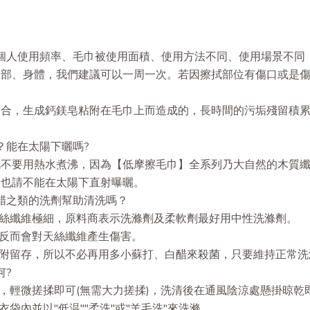
於每個人使用頻率、毛巾被使用面積、使用方法不同、使用場景不
臉部、身體，我們建議可以一周一次。若因擦拭部位有傷口或是
結合，生成鈣鎂皂粘附在毛巾上而造成的，長時間的污垢殘留積
。
嗎？能在太陽下曬嗎?
也不要用熱水煮沸，因為【低摩擦毛巾】全系列乃大自然的木質
。也請不能在太陽下直射曝曬。
白醋之類的洗劑幫助清洗嗎？
絲纖維極細，原料商表示洗滌劑及柔軟劑最好用中性洗滌劑。
反而會對天絲纖維產生傷害。
附留存
，
所以不必再用多小蘇打、白醋來殺菌，只要維持正常洗
何?
，輕微搓揉即可(無需大力搓揉)，洗清後在通風陰涼處懸掛晾乾
袋內並以"低温""柔洗"或"羊毛洗"來洗滌。