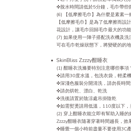
✜脫水時間請低於5分鐘，毛巾帶些
(6) 【低摩擦毛巾】為什麼是素素一
【低摩擦毛巾】是為了低摩擦而設
花設計，讓毛巾回歸毛巾最大的功
(7) 如果使用一陣子搭配洗衣機
可在毛巾乾燥狀態下，將變硬的的
SkinBliss Zzzzy酣睡衣
(1) 酣睡衣洗滌要特別注意哪些事項
✜請用30度水溫，包洗衣袋，輕柔
✜深淺色服裝分開清洗，請勿長時間
✜請勿烘乾、漂白、乾洗
✜洗後請置於陰涼處吊掛陰乾
✜如需熨燙請用低溫，110度以下
(2) 穿上酣睡衣能立即有幫助入睡的
Zzzzy酣睡衣隨著穿著時間越長
✜睡覺一個小時前盡量不要使用3C