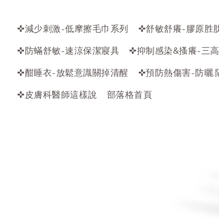
✜減少刺激-低摩擦毛巾系列
✜舒敏舒癢-膠原胜
✜防蟎舒敏-速涼保潔寢具
✜抑制感染&搔癢-三
✜酣睡衣-放鬆意識關掉清醒
✜預防熱傷害-防曬.
✜皮膚科醫師這樣說
部落格首頁