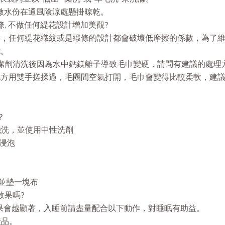
微水份在通風陰涼處懸掛晾乾。
條, 不做任何緹花設計增加美觀?
計，任何緹花織紋或是緞條的設計都會破壞低摩擦的係數，為了
能。
及洗潔劑清洗後因為水中鈣鎂離子導致毛巾變硬，請問有建議的處理
地方用雙手搓揉過，毛圈間空氣打開，毛巾會變得比較柔軟，建
？
機洗，並使用中性洗劑
浸泡
，並墊一塊布
效果嗎?
，效果會越顯著，入睡前請盡量配合以下動作，對睡眠有助益。
產品。