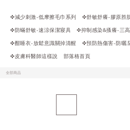
✜減少刺激-低摩擦毛巾系列
✜舒敏舒癢-膠原胜
✜防蟎舒敏-速涼保潔寢具
✜抑制感染&搔癢-三
✜酣睡衣-放鬆意識關掉清醒
✜預防熱傷害-防曬.
✜皮膚科醫師這樣說
部落格首頁
全部商品