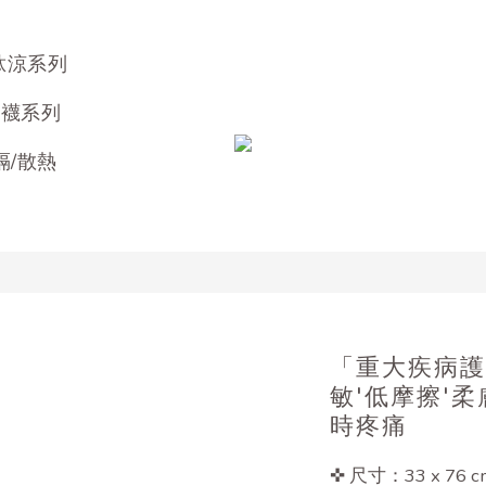
肽涼系列
高襪系列
隔/散熱
「重大疾病護理
敏'低摩擦'柔
時疼痛
✜ 尺寸：33 x 76 cm