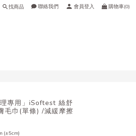
聯絡我們
會員登入
購物車(0)
找商品
立即購買
專用」iSoftest 絲舒
膚毛巾(單條) /減緩摩擦
 (±5cm)