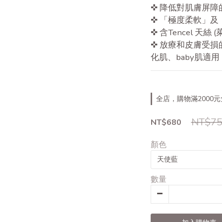
✜ 降低對肌膚屏
✜ 「極度柔軟」
✜ 含Tencel 天絲 
✜ 放療和皮膚受
化肌、baby肌適用
全店，購物滿2000
NT$75
NT$680
顏色
數量