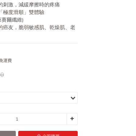
障的刺激，減緩摩擦時的疼痛
及「極度滑順」雙體驗
(萊賽爾纖維)
損的癌友，脆弱敏感肌、乾燥肌、老
元免運費
0