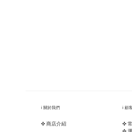
ℹ️ 關於我們
ℹ️ 
✜ 商店介紹
✜ 
✜ 